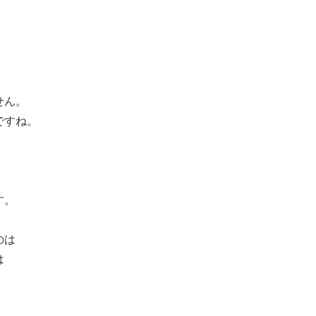
せん。
ですね。
す。
のは
は
。