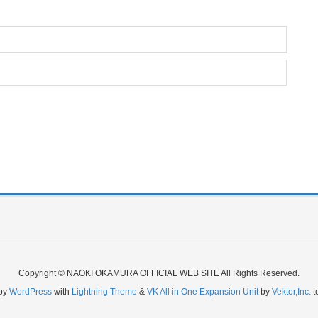
Copyright © NAOKI OKAMURA OFFICIAL WEB SITE All Rights Reserved.
by
WordPress
with
Lightning Theme
&
VK All in One Expansion Unit
by
Vektor,Inc.
t