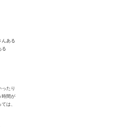
さんある
ある
いったり
う時間が
っては、