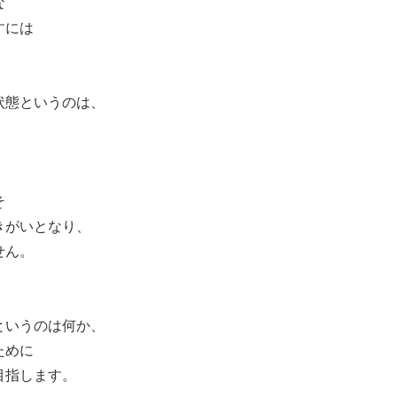
な
すには
状態というのは、
そ
きがいとなり、
せん。
というのは何か、
ために
目指します。