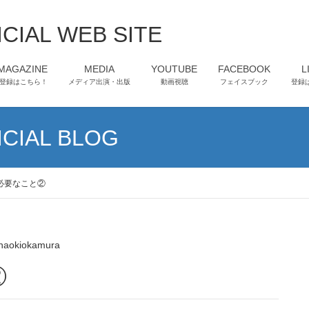
CIAL WEB SITE
-MAGAZINE
MEDIA
YOUTUBE
FACEBOOK
L
登録はこちら！
メディア出演・出版
動画視聴
フェイスブック
登録
CIAL BLOG
必要なこと②
naokiokamura
②