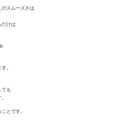
えのスムーズさは
ろだけは
c
。
ます。
しても
す。
ることです。
。