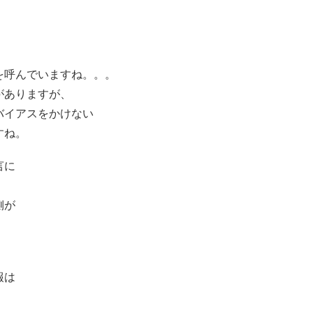
を呼んでいますね。。。
がありますが、
バイアスをかけない
すね。
言に
側が
報は